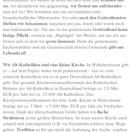
an
wir freuen uns aufeinander
, wir akzeptieren uns gegenseitig,
–
und auf
Sie
! Wir bemühen uns um ein familiäres und
nach den Gottesdiensten
freundschaftliches Miteinander. Vor oder
bleiben wir beisammen
, tauschen uns aus, feiern oder essen auch
Gottesdienst keine
mal miteinander etc. Für uns ist der gemeinsame
lästige Pflicht
, sondern ein „Highlight“ der Woche, auf das wir uns
gerne kommen
freuen und zu dem wir
. Denn die gemeinsame
gibt uns
Eucharistiefeier und die Gemeinschaft unserer Gemeinde
Lebenskraft
.
Wir Alt-Katholiken sind eine kleine Kirche.
In Wilhelmshaven gibt
es – auf dem Papier, leider nicht praktizierend – fast so viele
römische Katholiken wie es in ganz Deutschland Alt-Katholiken
gibt. Das gesamte Kirchensteueraufkommen des Katholischen
Bistums der Alt-Katholiken in Deutschland beträgt ca. 2,8 Mio.
EUR pro Jahr bei ca. 15.000 Alt-Katholiken. Das
Kirchensteueraufkommen der röm.-kath. Kirche in Deutschland
beträgt mit ca. 5 Mrd. = 5.000 Mio. EUR pro Jahr ein Vielfaches
flache
davon. Dank der überschaubaren Größe haben wir
Strukturen
, keine großen Hierarchien. So kann unsere Kirche auch
schnell und unkompliziert (z.B. via Synodenbeschluss) neue Wege
Tradition
gehen.
ist für uns nicht die Anbetung der Asche, sondern