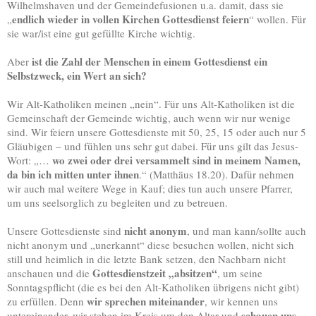
Wilhelmshaven und der Gemeindefusionen u.a. damit, dass sie
endlich wieder in vollen Kirchen Gottesdienst feiern
„
“ wollen. Für
sie war/ist eine gut gefüllte Kirche wichtig.
ist die Zahl der Menschen in einem Gottesdienst ein
Aber
Selbstzweck, ein Wert an sich?
Wir Alt-Katholiken meinen „nein“. Für uns Alt-Katholiken ist die
Gemeinschaft der Gemeinde wichtig, auch wenn wir nur wenige
sind. Wir feiern unsere Gottesdienste mit 50, 25, 15 oder auch nur 5
Gläubigen – und fühlen uns sehr gut dabei. Für uns gilt das Jesus-
wo zwei oder drei versammelt sind in meinem Namen,
Wort: „…
da bin ich mitten unter ihnen
.“ (Matthäus 18.20). Dafür nehmen
wir auch mal weitere Wege in Kauf; dies tun auch unsere Pfarrer,
um uns seelsorglich zu begleiten und zu betreuen.
nicht anonym
Unsere Gottesdienste sind
, und man kann/sollte auch
nicht anonym und „unerkannt“ diese besuchen wollen, nicht sich
still und heimlich in die letzte Bank setzen, den Nachbarn nicht
Gottesdienstzeit „absitzen“
anschauen und die
, um seine
Sonntagspflicht (die es bei den Alt-Katholiken übrigens nicht gibt)
wir sprechen miteinander
zu erfüllen. Denn
, wir kennen uns
schauen uns
untereinander, wir stehen im Kreis um den Altar und