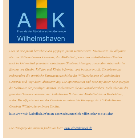
Dies ist eine privat betriebene und gepflegte, privat verantwortete Internetseite, die allgemein
über die Wilhelmshavener Gemeinde, den Alt-Katholizismus, den alt-katholischen Glauben,
auch im Unterschied zu anderen christlichen Glaubensrichtungen, sowie über vieles mehr im
Kontext von Glaube, Religion und Kirche informiert und inspirieren soll. Sie dokumentiert
insbesondere die spezifische Entstehungsgeschichte der Wilhelmshavener alt-katholischen
Gemeinde und zeigt deren Aktivitäten auf.
Die Informationen und Texte auf dieser Seite spiegeln
die Sichtweise der jeweiligen Autoren, insbesondere die des Seitenbetreibers, nicht aber die der
gesamten Gemeinde und/oder des Katholischen Bistums der Alt-Katholiken in Deutschland,
wider. Die offizielle und von der Gemeinde verantwortete Homepage der Alt-Katholischen
Gemeinde Wilhelmshaven finden Sie hier:
https://www.alt-katholisch.de/unsere-gemeinden/gemeinde-wilhelmshaven-startseite/
Die Homepage des Bistums finden Sie hier:
www.alt-katholisch.de
.