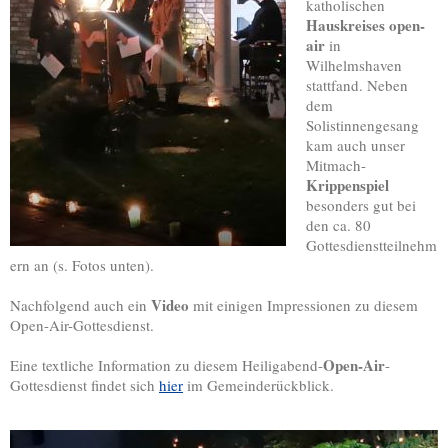
katholischen
Hauskreises open-
air
in
Wilhelmshaven
stattfand. Neben
dem
Solistinnengesang
kam auch unser
Mitmach-
Krippenspiel
besonders gut bei
den ca. 80
Gottesdienstteilnehm
ern an (s. Fotos unten).
Video
Nachfolgend auch ein
mit einigen Impressionen zu diesem
Open-Air-Gottesdienst.
Open-Air
Eine textliche Information zu diesem Heiligabend-
-
Gottesdienst findet sich
hier
im Gemeinderückblick.